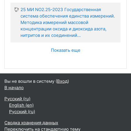
25 МИ NО2.25-2023 Государственная
система обеспечения единства измерений.
Методика измерений массовой
концентрации оксида и диоксида азота,
нитритов и их соединений...
Показать еще
Вы не вошли в систему (
Вход
)
В начало
Русский ‎(ru)‎
English ‎(en)‎
Русский ‎(ru)‎
Сводка хранения данных
Переключить на стандартную тему