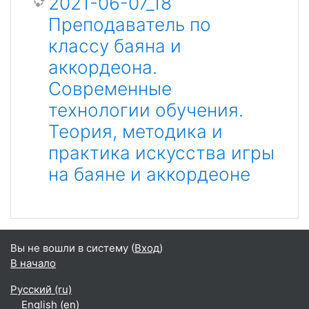
2021-06-07_18
Преподаватель по
классу баяна и
аккордеона.
Современные
технологии обучения.
Теория, методика и
практика искусства игры
на баяне и аккордеоне
Вы не вошли в систему (
Вход
)
В начало
Русский ‎(ru)‎
English ‎(en)‎